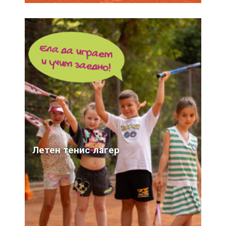
НАПРЕД
Летен тенис лагер