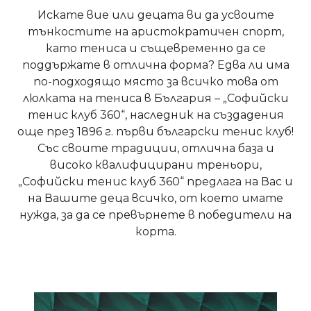
Искате вие или децата ви да усвоите
тънкостите на аристократичен спорт,
като тениса и същевременно да се
поддържате в отлична форма? Едва ли има
по-подходящо място за всичко това от
люлката на тениса в България – „Софийски
тенис клуб 360“, наследник на създадения
още през 1896 г. първи български тенис клуб!
Със своите традиции, отлична база и
високо квалифицирани треньори,
„Софийски тенис клуб 360“ предлага на Вас и
на Вашите деца всичко, от което имате
нужда, за да се превърнете в победители на
корта.