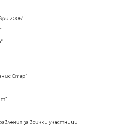
ври 2006“
“
т“
Тенис Стар“
рт“
авления за всички участници!