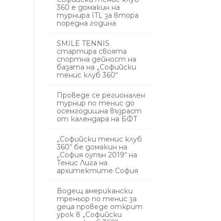
360 е домакин на
турнира ITL за втора
поредна година
SMILE TENNIS
стартира своята
спортна дейност на
базата на „Софийски
тенис клуб 360“
Проведе се регионален
турнир по тенис до
осемгодишна възраст
от календара на БФТ
„Софийски тенис клуб
360“ бе домакин на
„София оупън 2019“ на
Тенис Лига на
архитектите София
Водещ американски
треньор по тенис за
деца проведе открит
урок в „Софийски