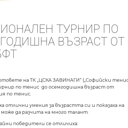
ГИОНАЛЕН ТУРНИР ПО
МГОДИШНА ВЪЗРАСТ ОТ
БФТ
кортовете на ТК „ЦСКА ЗАВИНАГИ“ („Софийски тени
 турнир по тенис до осемгодишна възраст от
ия по тенис.
 отлични умения за възрастта си и показаха на
може да разчита на много талант.
райни победители се отличиха: