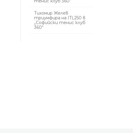
тенис клуб 360“
Тихомир Желев
триумфира на ITL250 в
„Софийски тенис клуб
360“