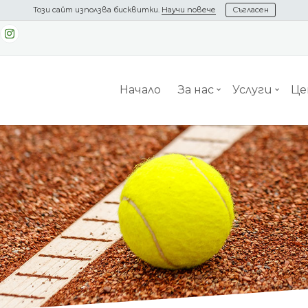
Този сайт използва бисквитки.
Научи повече
Съгласен
Начало
За нас
Услуги
Це