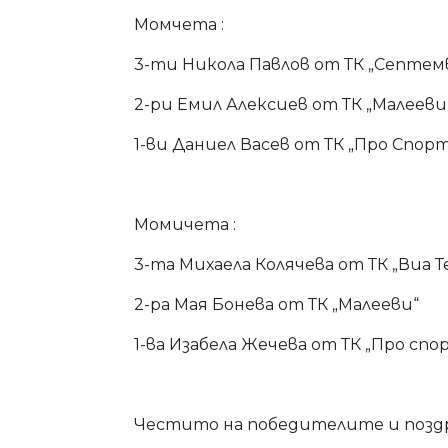
Момчета :
3-ти Никола Павлов от ТК „Септем
2-ри Емил Алексиев от ТК „Малееви
1-ви Даниел Васев от ТК „Про Спор
Момичета :
3-та Михаела Колячева от ТК „Виа 
2-ра Мая Бонева от ТК „Малееви“
1-ва Изабела Жечева от ТК „Про спо
Честито на победителите и поздр