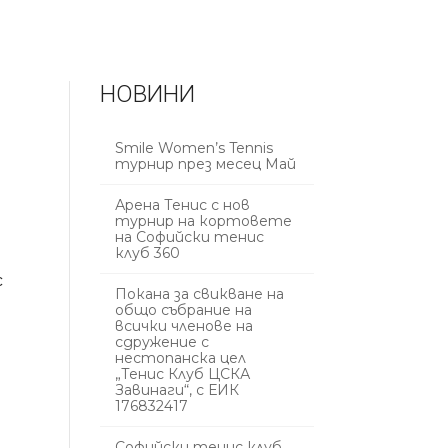
НОВИНИ
Smile Women’s Tennis
турнир през месец Май
Арена Тенис с нов
турнир на кортовете
на Софийски тенис
клуб 360
с
Покана за свикване на
общо събрание на
всички членове на
сдружение с
нестопанска цел
„Тенис Клуб ЦСКА
Завинаги“, с ЕИК
176832417
Софийски тенис клуб